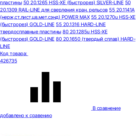
пластины
50 20.1265 HSS-XE (быстрорез) SILVER-LINE
50
20.1309 RAIL-LINE для сверления кран. рельсов
55 20.1141A
(нерж,ст.лист,цв.мет,сэнд) POWER MAX
55 20.1270u HSS-XE
(быстрорез) GOLD-LINE
55 20.1316 HARD-LINE
твердосплавные пластины
80 20.1285u HSS-XE
(быстрорез) GOLD-LINE
80 20.1650 (твердый сплав) HARD-
LINE
Код товара:
426735
В сравнение
добавлено к сравению