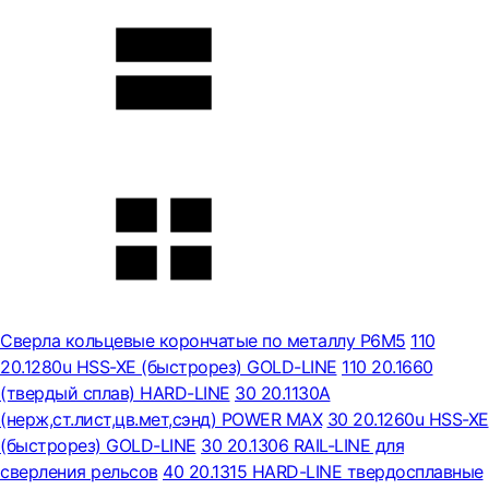
Сверла кольцевые корончатые по металлу Р6М5
110
20.1280u HSS-XE (быстрорез) GOLD-LINE
110 20.1660
(твердый сплав) HARD-LINE
30 20.1130A
(нерж,ст.лист,цв.мет,сэнд) POWER MAX
30 20.1260u HSS-XE
(быстрорез) GOLD-LINE
30 20.1306 RAIL-LINE для
сверления рельсов
40 20.1315 HARD-LINE твердосплавные