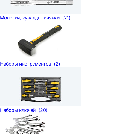
Молотки, кувалды, киянки
(21)
Наборы инструментов
(2)
Наборы ключей
(20)