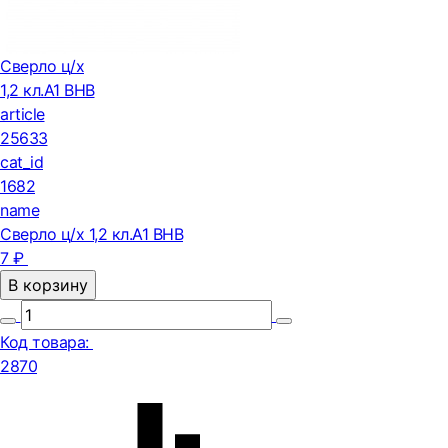
Сверло ц/х
1,2 кл.А1 ВНВ
article
25633
cat_id
1682
name
Сверло ц/х 1,2 кл.А1 ВНВ
7 ₽
В корзину
Код товара:
2870