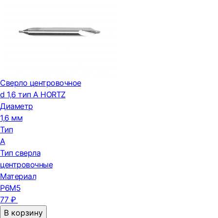
Сверло центровочное
d 1,6 тип А HORTZ
Диаметр
1,6 мм
Тип
А
Тип сверла
центровочные
Материал
Р6М5
77 ₽
В корзину