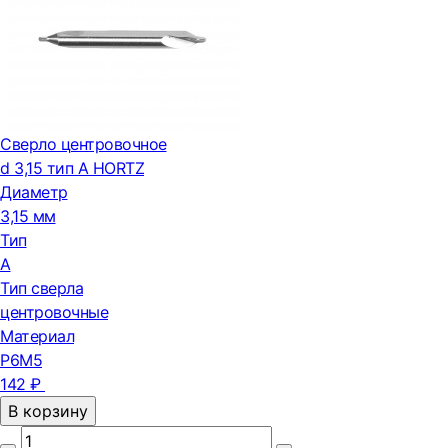
Сверло центровочное
d 3,15 тип А HORTZ
Диаметр
3,15 мм
Тип
А
Тип сверла
центровочные
Материал
Р6М5
142 ₽
В корзину