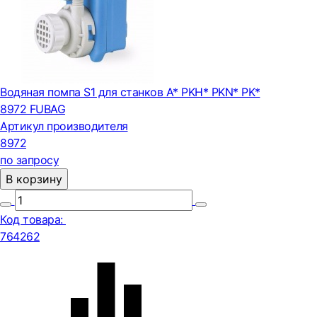
Водяная помпа S1 для станков А* PKH* PKN* PK*
8972 FUBAG
Артикул производителя
8972
по запросу
В корзину
Код товара:
764262