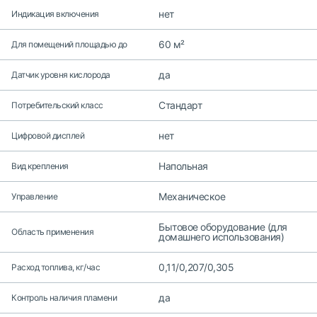
нет
Индикация включения
60 м²
Для помещений площадью до
да
Датчик уровня кислорода
Стандарт
Потребительский класс
нет
Цифровой дисплей
Напольная
Вид крепления
Механическое
Управление
Бытовое оборудование (для
Область применения
домашнего использования)
0,11/0,207/0,305
Расход топлива, кг/час
да
Контроль наличия пламени