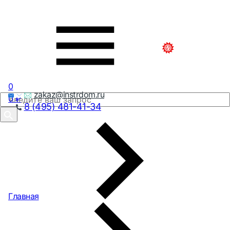
0
zakaz@instrdom.ru
0
₽
8 (495) 481-41-34
Главная