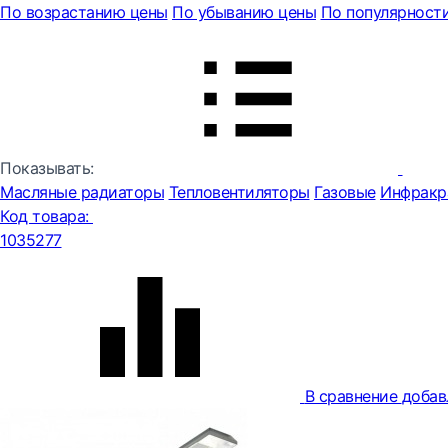
По возрастанию цены
По убыванию цены
По популярност
Показывать:
Масляные радиаторы
Тепловентиляторы
Газовые
Инфракр
Код товара:
1035277
В сравнение
добав