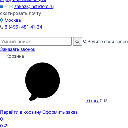
zakaz@instrdom.ru
скопировать почту
Москва
8 (495) 481-41-34
Ведите свой запро
Заказать звонок
Корзина
0
шт/
0
₽
Перейти в корзину
Оформить заказ
0
0
₽