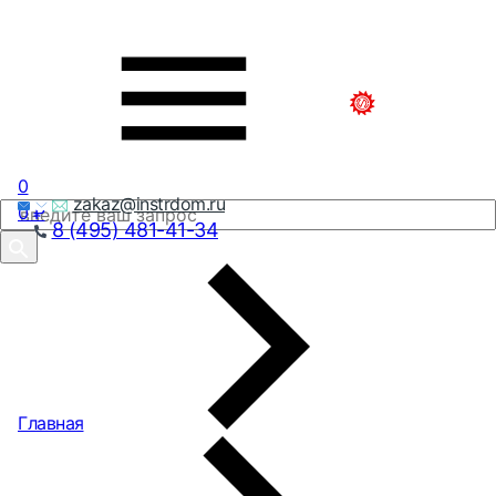
0
zakaz@instrdom.ru
0
₽
8 (495) 481-41-34
Главная