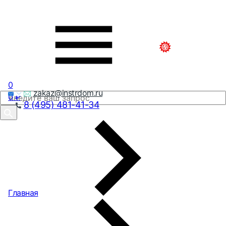
0
zakaz@instrdom.ru
0
₽
8 (495) 481-41-34
Главная