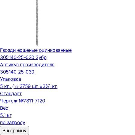
Гвозди ершеные оцинкованные
305140-25-030 Зубр
Артикул производителя
305140-25-030
Упаковка
5 кг.. ( ≈ 3759 шт ±3%) кг.
Стандарт
Чертеж №7811-7120
Вес
5.1 кг
по запросу
В корзину