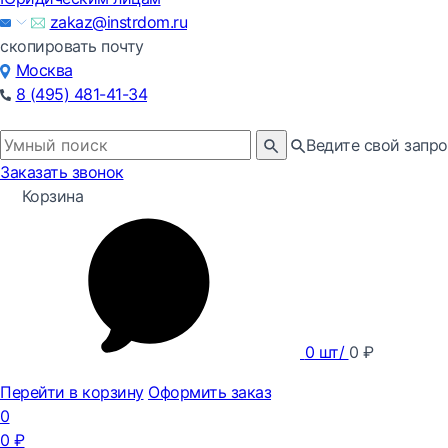
zakaz@instrdom.ru
скопировать почту
Москва
8 (495) 481-41-34
Ведите свой запро
Заказать звонок
Корзина
0
шт/
0
₽
Перейти в корзину
Оформить заказ
0
0
₽