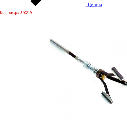
Щипцы
Код товара:
340219