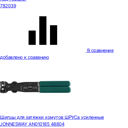
782039
В сравнение
добавлено к сравению
Щипцы для затяжки хомутов ШРУСа усиленные
JONNESWAY AN010185 48804