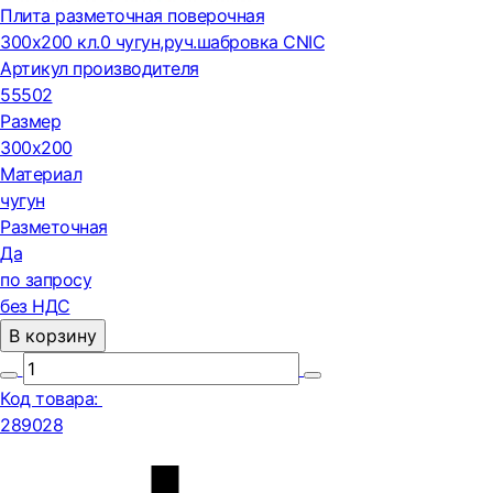
Плита разметочная поверочная
300х200 кл.0 чугун,руч.шабровка CNIC
Артикул производителя
55502
Размер
300х200
Материал
чугун
Разметочная
Да
по запросу
без НДС
В корзину
Код товара:
289028