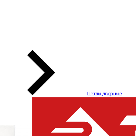
Петли дверные
Петля дверн
"ЭКСПЕРТ", 1
никель (PN),
100х75х2,5мм