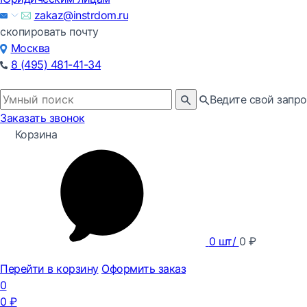
zakaz@instrdom.ru
скопировать почту
Москва
8 (495) 481-41-34
Ведите свой запро
Заказать звонок
Корзина
0
шт/
0
₽
Перейти в корзину
Оформить заказ
0
0
₽