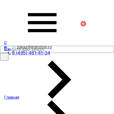
0
zakaz@instrdom.ru
0
₽
8 (495) 481-41-34
Главная