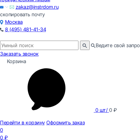
zakaz@instrdom.ru
скопировать почту
Москва
8 (495) 481-41-34
Ведите свой запро
Заказать звонок
Корзина
0
шт/
0
₽
Перейти в корзину
Оформить заказ
0
0
₽