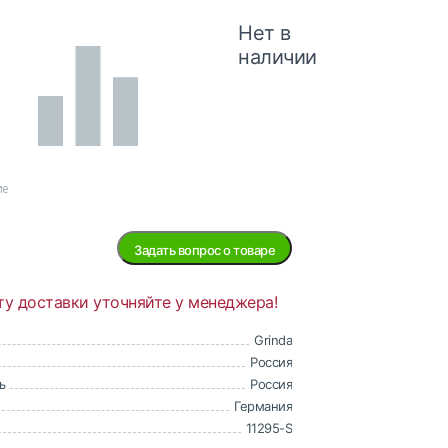
Нет в
наличии
ие
Задать вопрос о товаре
ту доставки уточняйте у менеджера!
Grinda
Россия
ь
Россия
Германия
11295-S