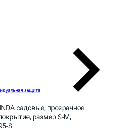
идуальная защита
INDA садовые, прозрачное
покрытие, размер S-M,
95-S