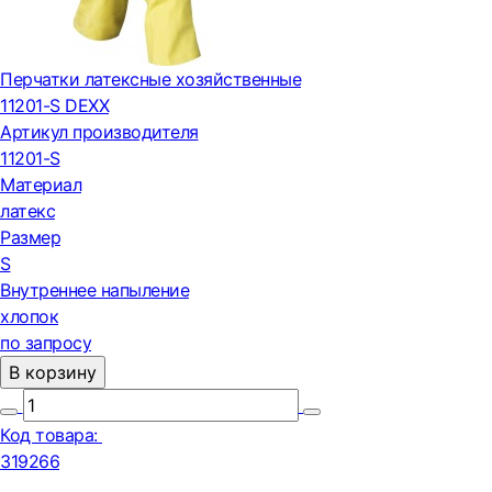
Перчатки латексные хозяйственные
11201-S DEXX
Артикул производителя
11201-S
Материал
латекс
Размер
S
Внутреннее напыление
хлопок
по запросу
В корзину
Код товара:
319266