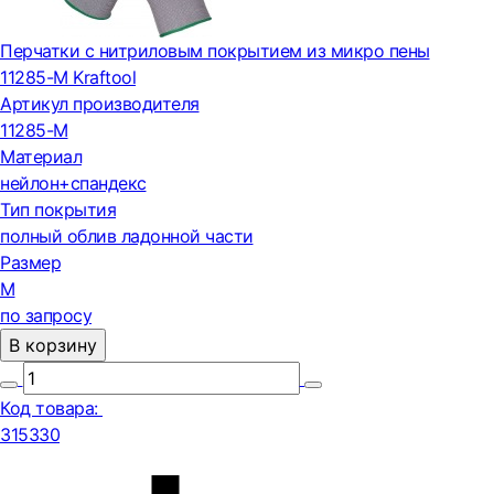
Перчатки с нитриловым покрытием из микро пены
11285-M Kraftool
Артикул производителя
11285-M
Материал
нейлон+спандекс
Тип покрытия
полный облив ладонной части
Размер
M
по запросу
В корзину
Код товара:
315330