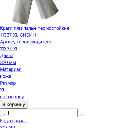
Краги пятипалые термостойкие
11337-XL СИБИН
Артикул производителя
11337-XL
Длина
370 мм
Материал
кожа
Размер
XL
по запросу
В корзину
Код товара:
313740