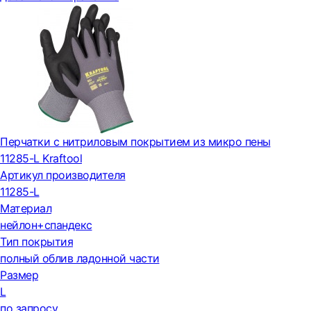
Перчатки с нитриловым покрытием из микро пены
11285-L Kraftool
Артикул производителя
11285-L
Материал
нейлон+спандекс
Тип покрытия
полный облив ладонной части
Размер
L
по запросу