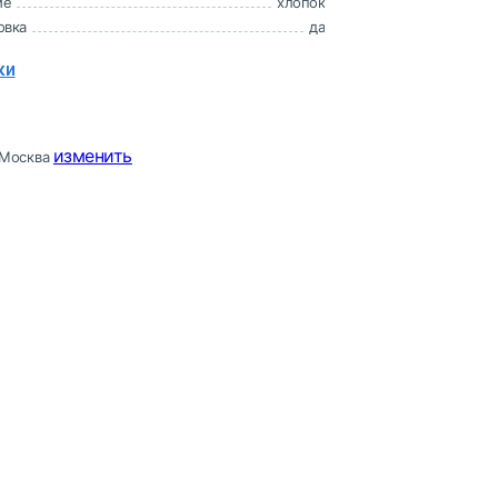
ие
хлопок
овка
да
ки
изменить
Москва