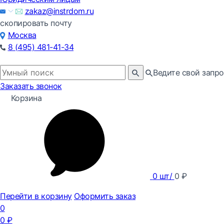
zakaz@instrdom.ru
скопировать почту
Москва
8 (495) 481-41-34
Ведите свой запро
Заказать звонок
Корзина
0
шт/
0
₽
Перейти в корзину
Оформить заказ
0
0
₽