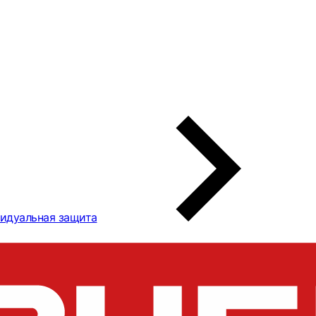
идуальная защита
БР сантехнические
 с противоскользящим
размер XL 11269-ХL