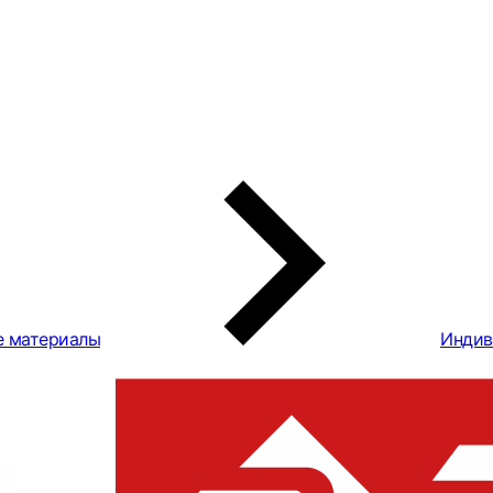
е материалы
Индив
Перчатки ЗУ
двухслойные
покрытием, 