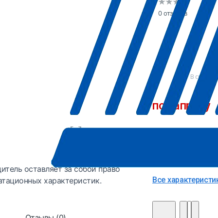
0 отзывов
В сравне
по запросу
Точную цену и да
Производитель
Страна
итель оставляет за собой право
Все характеристи
атационных характеристик.
Отзывы (0)