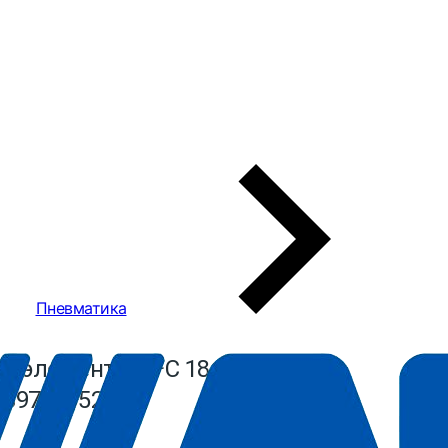
Пневматика
й элемент AHFC 18 ABAC
(8973015245)