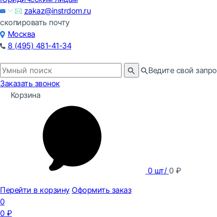
zakaz@instrdom.ru
скопировать почту
Москва
8 (495) 481-41-34
Ведите свой запро
Заказать звонок
Корзина
0
шт/
0
₽
Перейти в корзину
Оформить заказ
0
0
₽