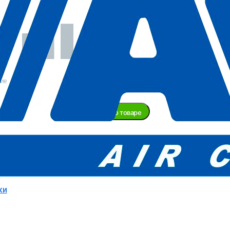
В
наличии
ние
Задать вопрос о товаре
ту доставки уточняйте у менеджера!
ABAC
Италия
ки