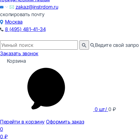
zakaz@instrdom.ru
скопировать почту
Москва
8 (495) 481-41-34
Ведите свой запро
Заказать звонок
Корзина
0
шт/
0
₽
Перейти в корзину
Оформить заказ
0
0
₽