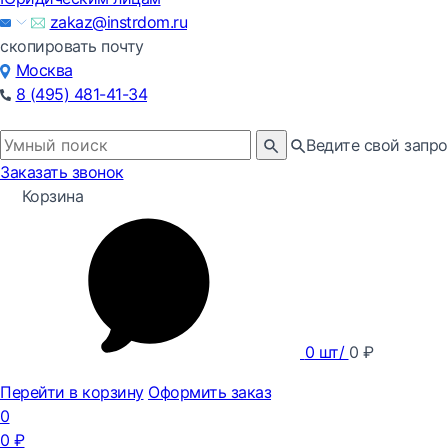
zakaz@instrdom.ru
скопировать почту
Москва
8 (495) 481-41-34
Ведите свой запро
Заказать звонок
Корзина
0
шт/
0
₽
Перейти в корзину
Оформить заказ
0
0
₽