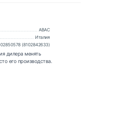
ABAC
Италия
102850578 (8102842633)
ия дилера менять
сто его производства.