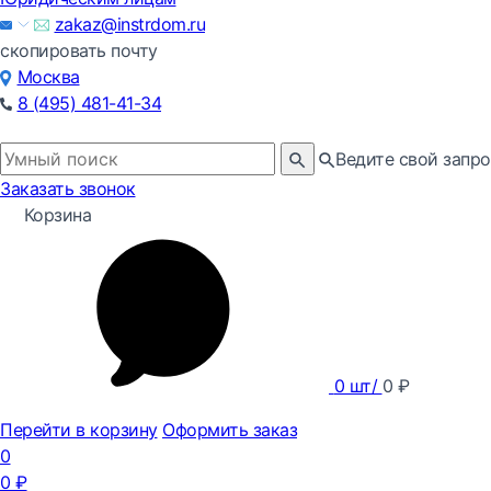
zakaz@instrdom.ru
скопировать почту
Москва
8 (495) 481-41-34
Ведите свой запро
Заказать звонок
Корзина
0
шт/
0
₽
Перейти в корзину
Оформить заказ
0
0
₽