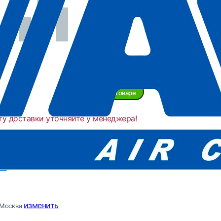
ие
Задать вопрос о товаре
ту доставки уточняйте у менеджера!
ABAC
Италия
ки
изменить
Москва