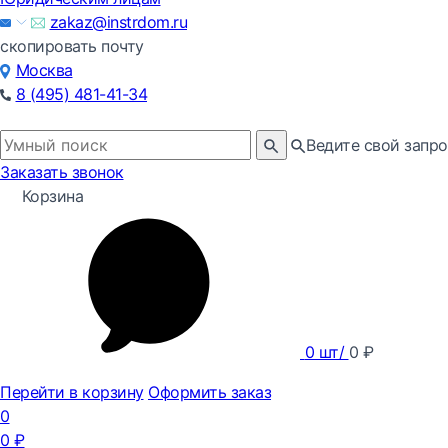
zakaz@instrdom.ru
скопировать почту
Москва
8 (495) 481-41-34
Ведите свой запро
Заказать звонок
Корзина
0
шт/
0
₽
Перейти в корзину
Оформить заказ
0
0
₽