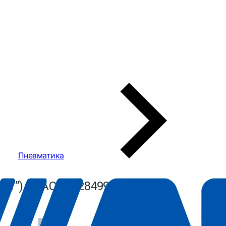
Пневматика
 (1”) ABAC 8102849992
Нет в
наличии