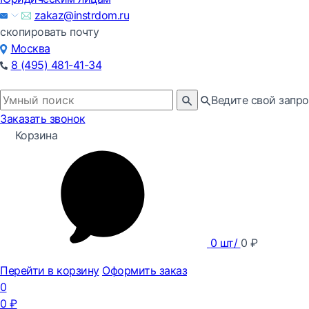
zakaz@instrdom.ru
скопировать почту
Москва
8 (495) 481-41-34
Ведите свой запро
Заказать звонок
Корзина
0
шт/
0
₽
Перейти в корзину
Оформить заказ
0
0
₽