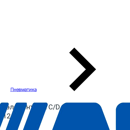
Пневматика
 элемент для C/D 90
0124