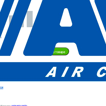
Нет в
наличии
ие
Задать вопрос о товаре
ту доставки уточняйте у менеджера!
ABAC
Италия
ки
изменить