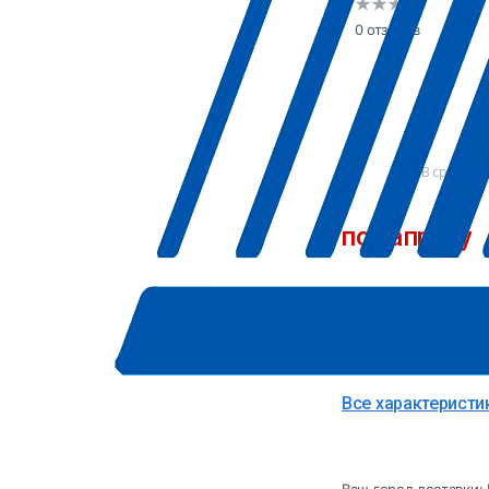
0 отзывов
В сравнен
по запросу
Точную цену и да
Производитель
Страна
Все характеристи