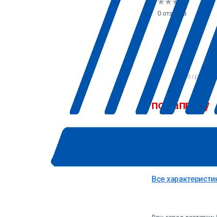
0 отзывов
В сравнен
по запросу
Точную цену и да
Производитель
Страна
Все характеристи