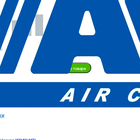
Нет в
наличии
ие
Задать вопрос о товаре
ту доставки уточняйте у менеджера!
ABAC
Италия
ки
изменить