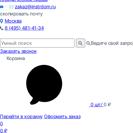
zakaz@instrdom.ru
скопировать почту
Москва
8 (495) 481-41-34
Ведите свой запро
Заказать звонок
Корзина
0
шт/
0
₽
Перейти в корзину
Оформить заказ
0
0
₽