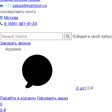
zakaz@instrdom.ru
скопировать почту
Москва
8 (495) 481-41-34
Ведите свой запро
Заказать звонок
Корзина
0
шт/
0
₽
Перейти в корзину
Оформить заказ
0
0
₽