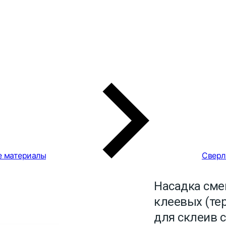
е материалы
Сверл
Насадка сме
клеевых (те
для склеив 