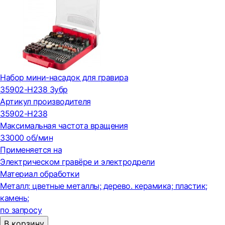
Набор мини-насадок для гравира
35902-H238 Зубр
Артикул производителя
35902-H238
Максимальная частота вращения
33000 об/мин
Применяется на
Электрическом гравёре и электродрели
Материал обработки
Металл; цветные металлы; дерево. керамика; пластик;
камень;
по запросу
В корзину