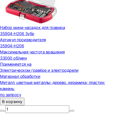
Набор мини-насадок для гравира
35904-H206 Зубр
Артикул производителя
35904-H206
Максимальная частота вращения
33000 об/мин
Применяется на
Электрическом гравёре и электродрели
Материал обработки
Металл; цветные металлы; дерево. керамика; пластик;
камень;
по запросу
В корзину