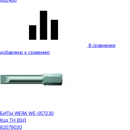
682466
В сравнение
добавлено к сравению
БИТЫ WERA WE-057230
Код ТН ВЭД
82079030