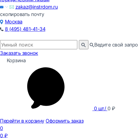
zakaz@instrdom.ru
скопировать почту
Москва
8 (495) 481-41-34
Ведите свой запро
Заказать звонок
Корзина
0
шт/
0
₽
Перейти в корзину
Оформить заказ
0
0
₽