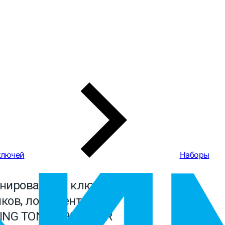
ключей
Наборы
нированных ключей и
ков, ложемент, 20
ING TONY 9-90120MR