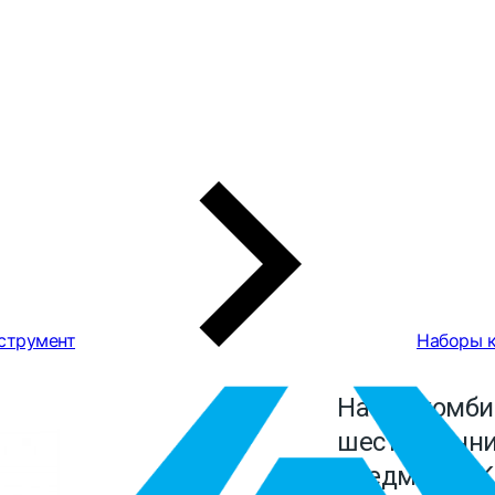
струмент
Наборы 
Набор комби
шестигранни
предметов K