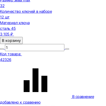
Размер зева max
32
Количество ключей в наборе
12 шт
Материал ключа
сталь 45
3 105 ₽
В корзину
Код товара:
42326
В сравнение
добавлено к сравению