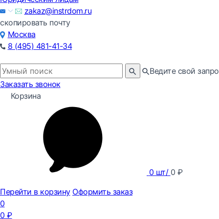
zakaz@instrdom.ru
скопировать почту
Москва
8 (495) 481-41-34
Ведите свой запро
Заказать звонок
Корзина
0
шт/
0
₽
Перейти в корзину
Оформить заказ
0
0
₽