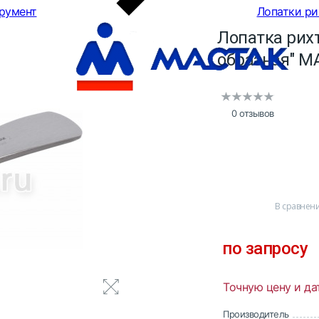
румент
Лопатки р
Лопатка рихт
образная" М
0 отзывов
В сравнен
по запросу
Точную цену и да
Производитель