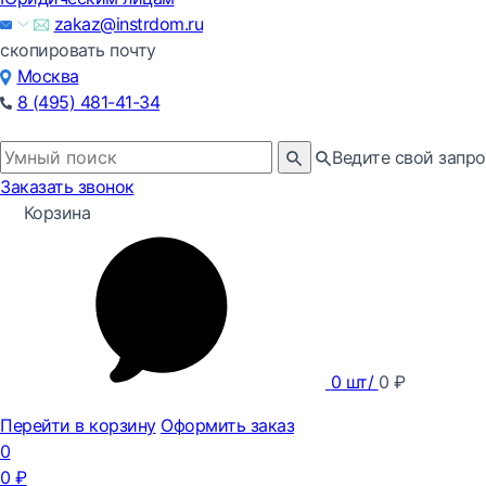
zakaz@instrdom.ru
скопировать почту
Москва
8 (495) 481-41-34
Ведите свой запро
Заказать звонок
Корзина
0
шт/
0
₽
Перейти в корзину
Оформить заказ
0
0
₽