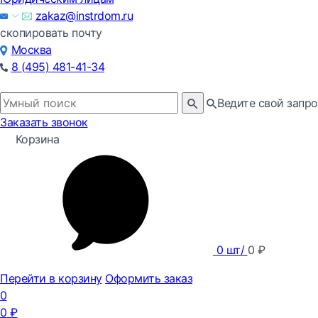
zakaz@instrdom.ru
скопировать почту
Москва
8 (495) 481-41-34
Ведите свой запро
Заказать звонок
Корзина
0
шт/
0
₽
Перейти в корзину
Оформить заказ
0
0
₽