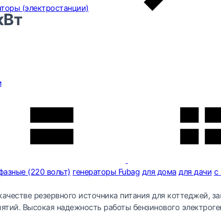
аторы (электростанции)
кВт
и
фазные (220 вольт)
генераторы Fubag
для дома
для дачи
с
качестве резервного источника питания для коттеджей, з
ятий. Высокая надежность работы бензинового электроге