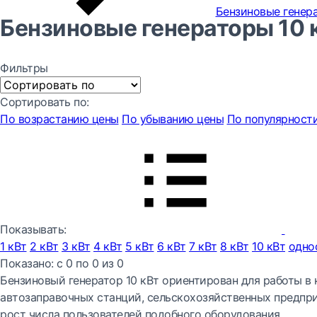
Бензиновые генер
Бензиновые генераторы 10 
Фильтры
Сортировать по:
По возрастанию цены
По убыванию цены
По популярност
Показывать:
1 кВт
2 кВт
3 кВт
4 кВт
5 кВт
6 кВт
7 кВт
8 кВт
10 кВт
одно
Показано:
с 0 по
0
из
0
Бензиновый генератор 10 кВт ориентирован для работы в 
автозаправочных станций, сельскохозяйственных предпри
рост числа пользователей подобного оборудования.