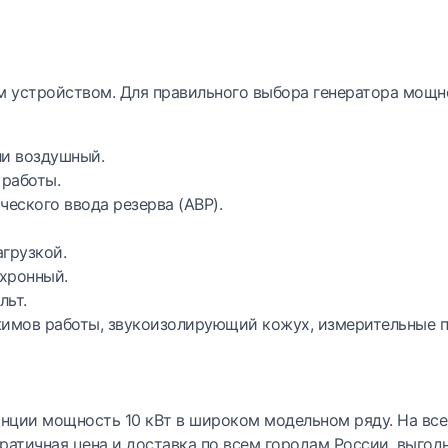
 устройством. Для правильного выбора генератора мощно
ли воздушный.
работы.
еского ввода резерва (АВР).
агрузкой.
нхронный.
льт.
жимов работы, звукоизолирующий кожух, измерительные 
нции мощность 10 кВт в широком модельном ряду. На все
кратичная цена и доставка по всем городам России, выго