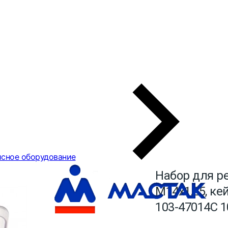
сное оборудование
Набор для р
М14х1,25, ке
103-47014С 1