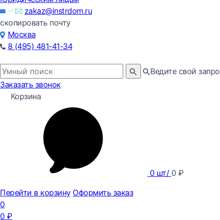
zakaz@instrdom.ru
скопировать почту
Москва
8 (495) 481-41-34
Ведите свой запро
Заказать звонок
Корзина
0
шт/
0
₽
Перейти в корзину
Оформить заказ
0
0
₽