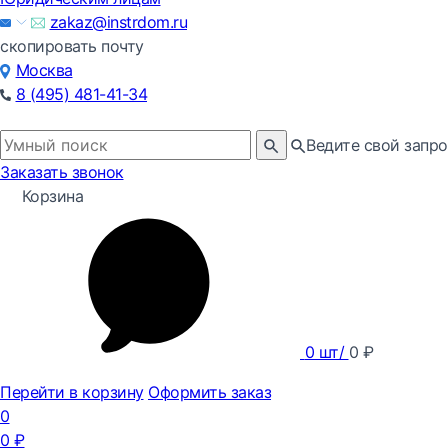
zakaz@instrdom.ru
скопировать почту
Москва
8 (495) 481-41-34
Ведите свой запро
Заказать звонок
Корзина
0
шт/
0
₽
Перейти в корзину
Оформить заказ
0
0
₽