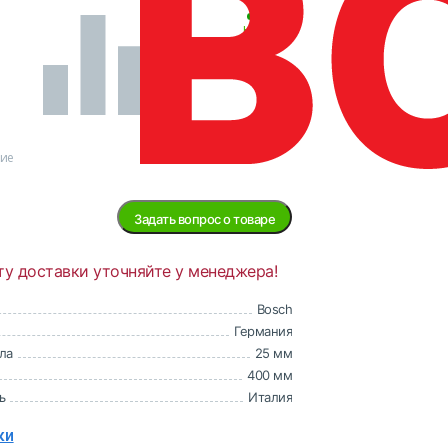
В
наличии
ние
Задать вопрос о товаре
ту доставки уточняйте у менеджера!
Bosch
Германия
ла
25 мм
400 мм
ь
Италия
ки