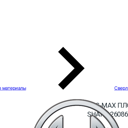
е материалы
Сверл
SDS-MAX ПЛ
SHARP 26086