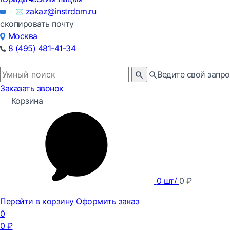
zakaz@instrdom.ru
скопировать почту
Москва
8 (495) 481-41-34
Ведите свой запро
Заказать звонок
Корзина
0
шт/
0
₽
Перейти в корзину
Оформить заказ
0
0
₽