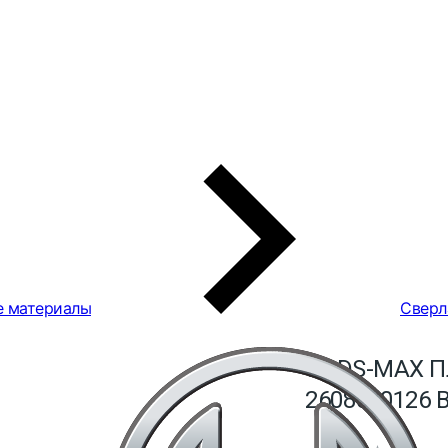
е материалы
Сверл
5 SDS-MAX 
2608690126 