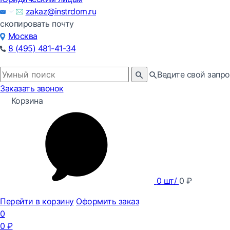
zakaz@instrdom.ru
скопировать почту
Москва
8 (495) 481-41-34
Ведите свой запро
Заказать звонок
Корзина
0
шт/
0
₽
Перейти в корзину
Оформить заказ
0
0
₽