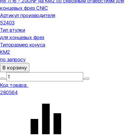
R8 7/16"- 20UNF на КМ2 со сквозным отверстием для
концевых фрез CNIC
Артикул производителя
52403
Тип втулки
для концевых фрез
Типоразмер конуса
КМ2
по запросу
В корзину
Код товара:
280564