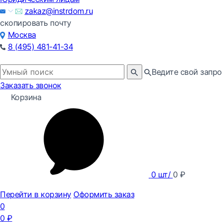
zakaz@instrdom.ru
скопировать почту
Москва
8 (495) 481-41-34
Ведите свой запро
Заказать звонок
Корзина
0
шт/
0
₽
Перейти в корзину
Оформить заказ
0
0
₽