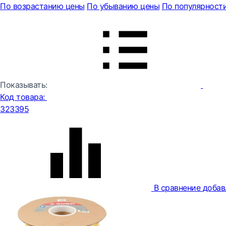
По возрастанию цены
По убыванию цены
По популярност
Показывать:
Код товара:
323395
В сравнение
добав