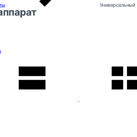
ты
Универсальный 
аппарат
и