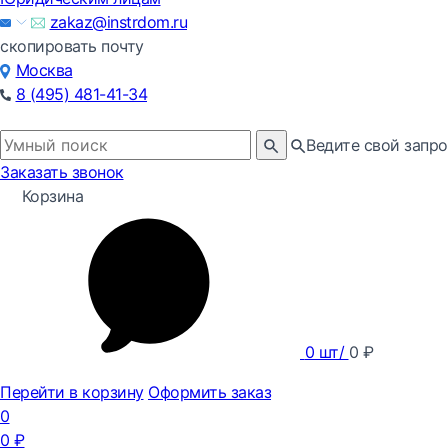
zakaz@instrdom.ru
скопировать почту
Москва
8 (495) 481-41-34
Ведите свой запро
Заказать звонок
Корзина
0
шт/
0
₽
Перейти в корзину
Оформить заказ
0
0
₽