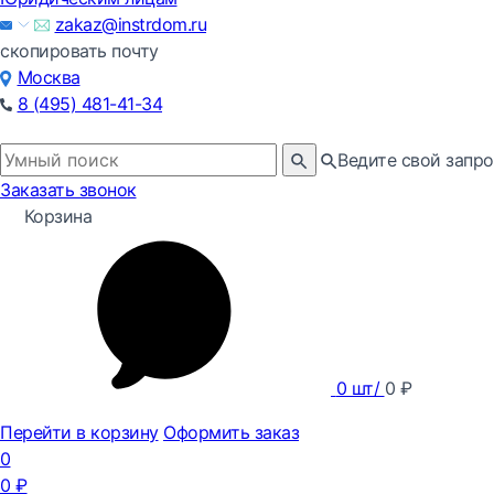
zakaz@instrdom.ru
скопировать почту
Москва
8 (495) 481-41-34
Ведите свой запро
Заказать звонок
Корзина
0
шт/
0
₽
Перейти в корзину
Оформить заказ
0
0
₽