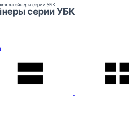
ок-контейнеры серии УБК
йнеры серии УБК
и