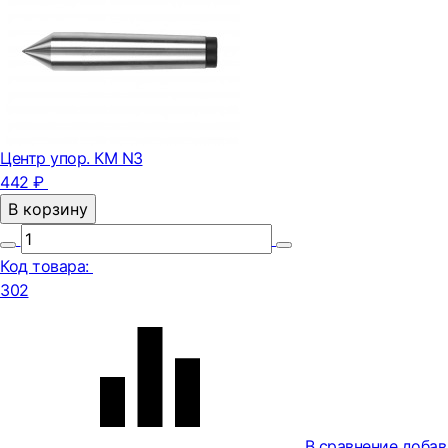
Центр упор. КМ N3
442 ₽
В корзину
Код товара:
302
В сравнение
добав