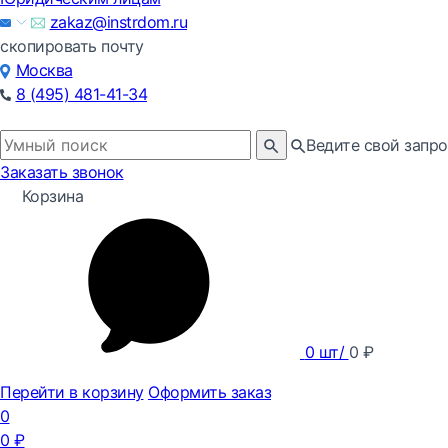
zakaz@instrdom.ru
скопировать почту
Москва
8 (495) 481-41-34
Ведите свой запро
Заказать звонок
Корзина
0
шт/
0
₽
Перейти в корзину
Оформить заказ
0
0
₽