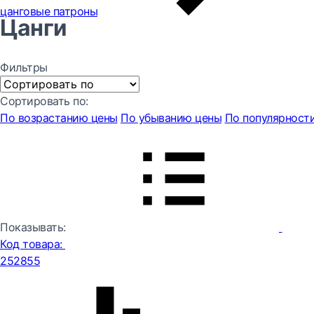
цанговые патроны
Цанги
Фильтры
Сортировать по:
По возрастанию цены
По убыванию цены
По популярност
Показывать:
Код товара:
252855