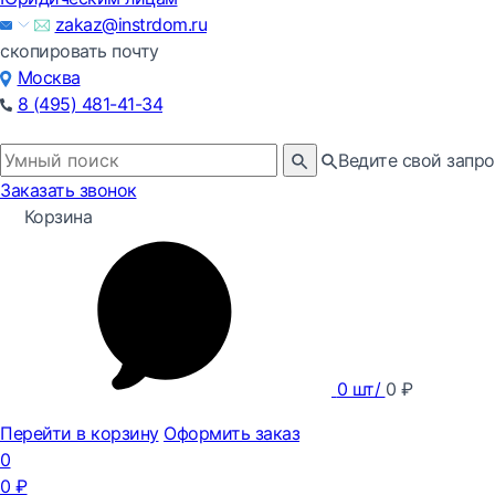
zakaz@instrdom.ru
скопировать почту
Москва
8 (495) 481-41-34
Ведите свой запро
Заказать звонок
Корзина
0
шт/
0
₽
Перейти в корзину
Оформить заказ
0
0
₽