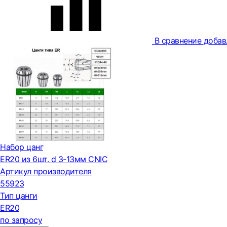
В сравнение
добав
Набор цанг
ER20 из 6шт. d 3-13мм CNIC
Артикул производителя
55923
Тип цанги
ER20
по запросу