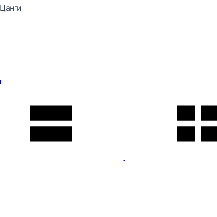
Цанги
и