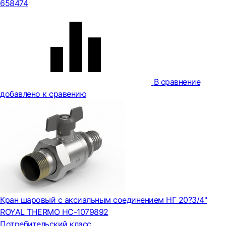
658474
В сравнение
добавлено к сравению
Кран шаровый с аксиальным соединением НГ 20?3/4"
ROYAL THERMO НС-1079892
Потребительский класс