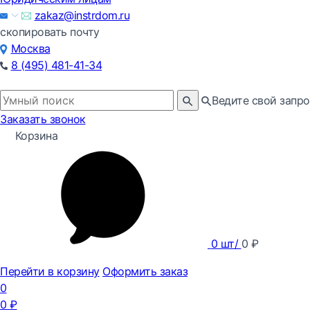
zakaz@instrdom.ru
скопировать почту
Москва
8 (495) 481-41-34
Ведите свой запро
Заказать звонок
Корзина
0
шт/
0
₽
Перейти в корзину
Оформить заказ
0
0
₽