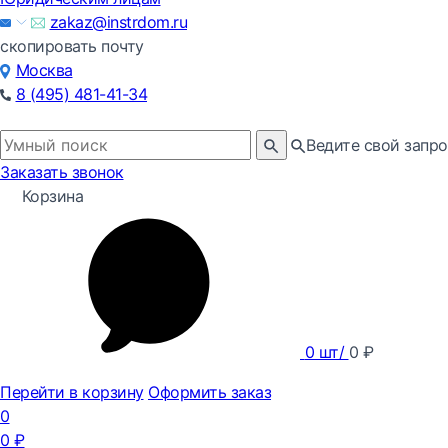
zakaz@instrdom.ru
скопировать почту
Москва
8 (495) 481-41-34
Ведите свой запро
Заказать звонок
Корзина
0
шт/
0
₽
Перейти в корзину
Оформить заказ
0
0
₽