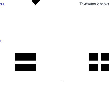
ты
Точечная сварк
и