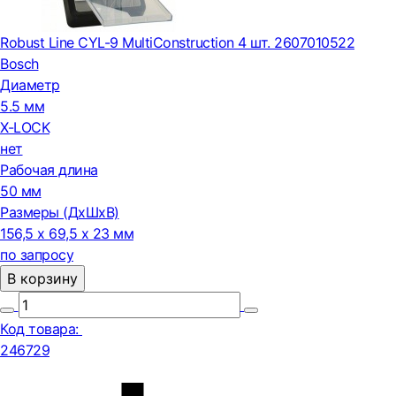
Robust Line CYL-9 MultiConstruction 4 шт. 2607010522
Bosch
Диаметр
5.5 мм
X-LOCK
нет
Рабочая длина
50 мм
Размеры (ДxШxВ)
156,5 x 69,5 x 23 мм
по запросу
В корзину
Код товара:
246729