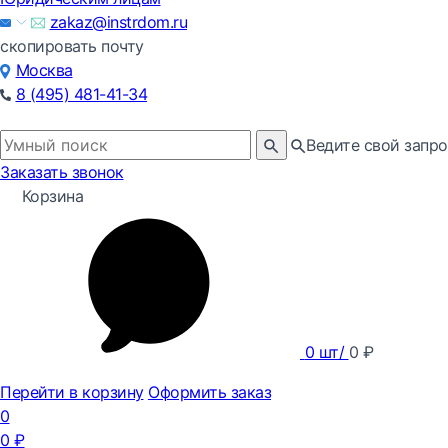
zakaz@instrdom.ru
скопировать почту
Москва
8 (495) 481-41-34
Ведите свой запро
Заказать звонок
Корзина
0
шт/
0
₽
Перейти в корзину
Оформить заказ
0
0
₽