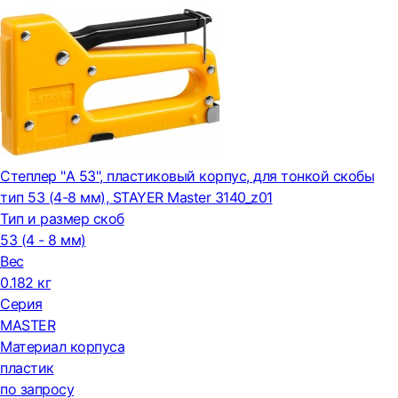
Степлер "A 53", пластиковый корпус, для тонкой скобы
тип 53 (4-8 мм), STAYER Master 3140_z01
Тип и размер скоб
53 (4 - 8 мм)
Вес
0.182 кг
Серия
MASTER
Материал корпуса
пластик
по запросу