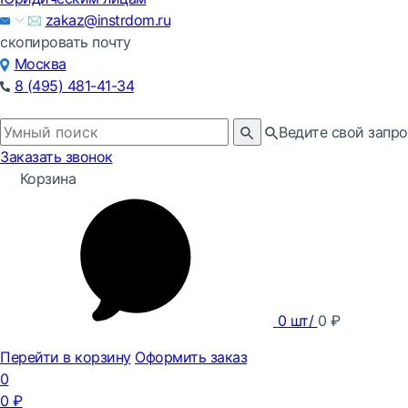
zakaz@instrdom.ru
скопировать почту
Москва
8 (495) 481-41-34
Ведите свой запро
Заказать звонок
Корзина
0
шт/
0
₽
Перейти в корзину
Оформить заказ
0
0
₽