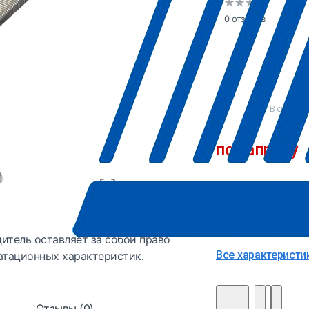
0 отзывов
В сравне
по запросу
Точную цену и да
Производитель
Страна
итель оставляет за собой право
Все характеристи
атационных характеристик.
Отзывы (0)