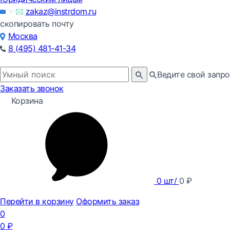
zakaz@instrdom.ru
скопировать почту
Москва
8 (495) 481-41-34
Ведите свой запро
Заказать звонок
Корзина
0
шт/
0
₽
Перейти в корзину
Оформить заказ
0
0
₽