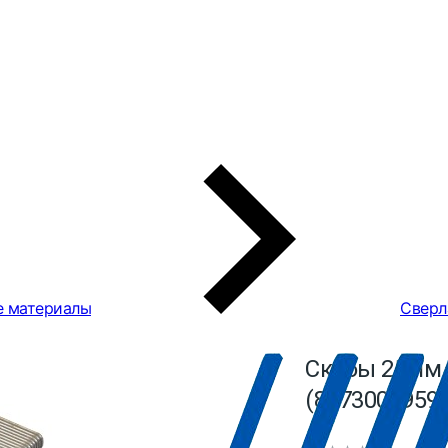
е материалы
Сверл
Скобы 25мм 
(8973005959)