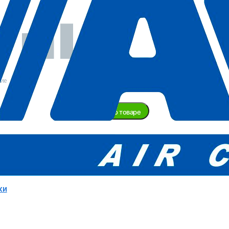
В
наличии
ние
Задать вопрос о товаре
ту доставки уточняйте у менеджера!
ABAC
Италия
ки