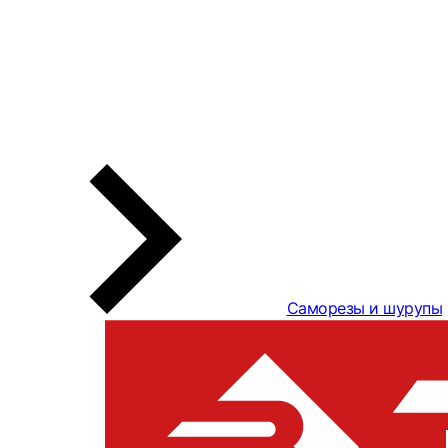
Саморезы и шурупы
Шурупы ЗУБР
оцинкованные
300377-50-04