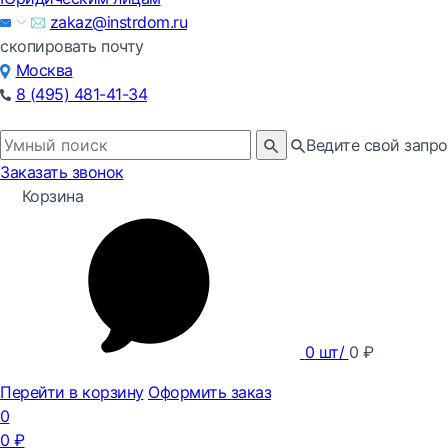
zakaz@instrdom.ru
скопировать почту
Москва
8 (495) 481-41-34
Ведите свой запро
Заказать звонок
Корзина
0
шт/
0
₽
Перейти в корзину
Оформить заказ
0
0
₽